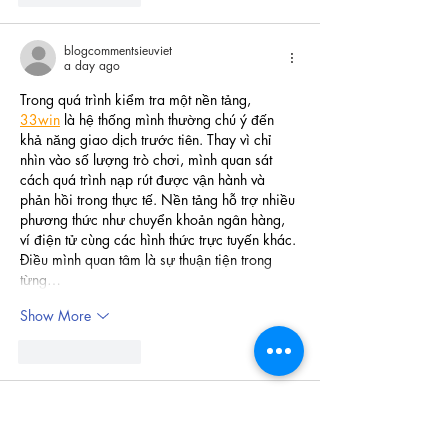
blogcommentsieuviet
a day ago
Trong quá trình kiểm tra một nền tảng, 
33win
 là hệ thống mình thường chú ý đến 
khả năng giao dịch trước tiên. Thay vì chỉ 
nhìn vào số lượng trò chơi, mình quan sát 
cách quá trình nạp rút được vận hành và 
phản hồi trong thực tế. Nền tảng hỗ trợ nhiều 
phương thức như chuyển khoản ngân hàng, 
ví điện tử cùng các hình thức trực tuyến khác. 
Điều mình quan tâm là sự thuận tiện trong 
từng…
Show More
Like
Reply
dwainnervi55
a day ago