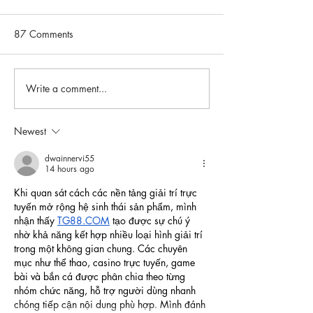
87 Comments
Barrel Scavenger
Write a comment...
Try a Nordic language
summer camp!
Newest
dwainnervi55
14 hours ago
Khi quan sát cách các nền tảng giải trí trực 
tuyến mở rộng hệ sinh thái sản phẩm, mình 
nhận thấy 
TG88.COM
 tạo được sự chú ý 
nhờ khả năng kết hợp nhiều loại hình giải trí 
trong một không gian chung. Các chuyên 
mục như thể thao, casino trực tuyến, game 
bài và bắn cá được phân chia theo từng 
nhóm chức năng, hỗ trợ người dùng nhanh 
chóng tiếp cận nội dung phù hợp. Mình đánh 